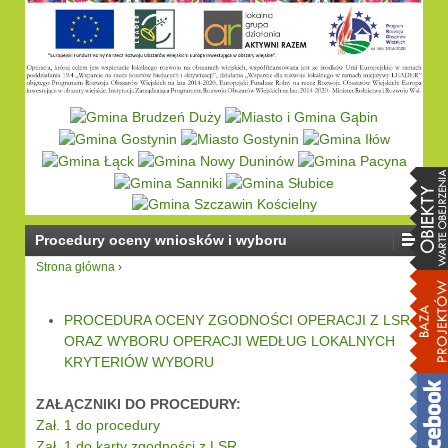
Procedury oceny wniosków i wyboru
Strona główna
›
PROCEDURA OCENY ZGODNOŚCI OPERACJI Z LSR
ORAZ WYBORU OPERACJI WEDŁUG LOKALNYCH
KRYTERIÓW WYBORU
…
ZAŁĄCZNIKI DO PROCEDURY:
Zał. 1 do procedury
Zał. 1 do karty zgodności z LSR