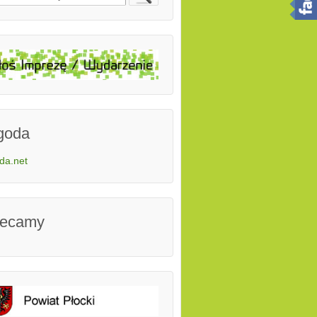
goda
da.net
lecamy