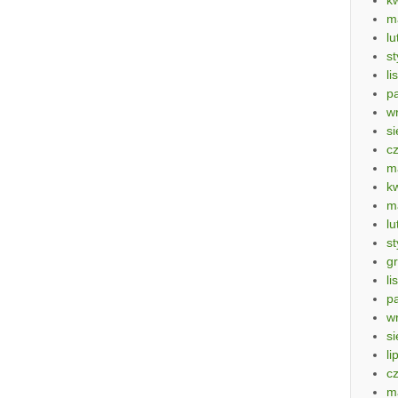
m
lu
s
li
p
w
si
c
m
k
m
lu
s
g
li
p
w
si
li
c
m