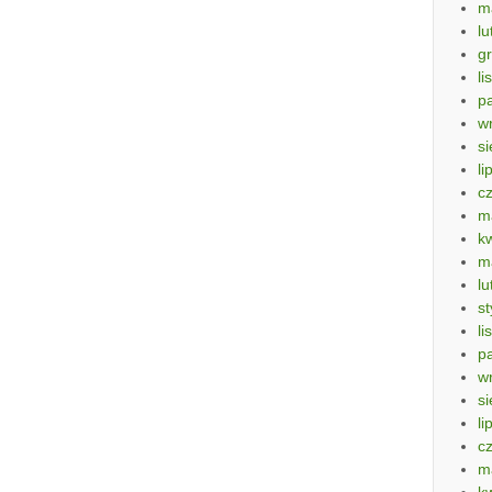
m
lu
g
li
p
w
si
li
c
m
k
m
lu
s
li
p
w
si
li
c
m
k