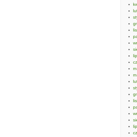
k
lu
s
g
li
p
w
si
li
c
m
m
lu
s
g
li
p
w
si
li
c