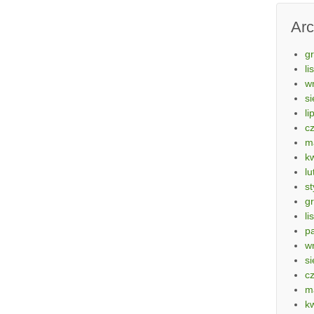
Ar
g
li
w
si
li
c
m
k
lu
s
g
li
p
w
si
c
m
k