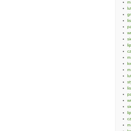
m
lu
g
li
p
w
si
li
c
m
k
m
lu
s
li
p
w
si
li
c
m
k