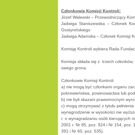
Członkowie Komisji Kontroli:
Józef Walewski – Przewodniczący Komis
Jadwiga Staniszewska – Członek Kom
Gostynińskiego
Jadwiga Adamska – Członek Komisji Ko
Komisję Kontroli wybiera Rada Fundac
Komisja składa się z trzech członków
swego grona.
Członkowie Komisji Kontroli:
a) nie mogą być członkami organu zar
pokrewieństwa, powinowactwa lub podle
b) nie byli skazani prawomocnym wyro
c) mogą otrzymywać z tytułu pełnienia
wynagrodzenie w wysokości nie wyższej
r. o wynagradzaniu osób kierujących n
2001 r. Nr 85, poz. 924 i Nr 154, poz. 
391 i Nr 60, poz. 535).