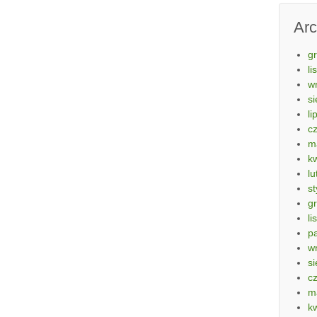
Ar
g
li
w
si
li
c
m
k
lu
s
g
li
p
w
si
c
m
k