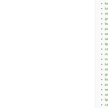
k
lu
s
g
li
p
w
si
li
c
m
m
lu
s
g
li
p
w
si
li
c