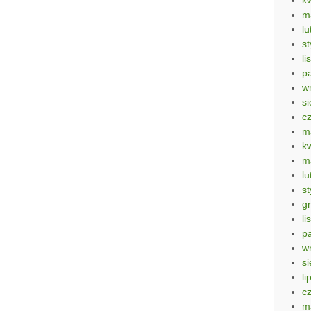
m
lu
s
li
p
w
si
c
m
k
m
lu
s
g
li
p
w
si
li
c
m