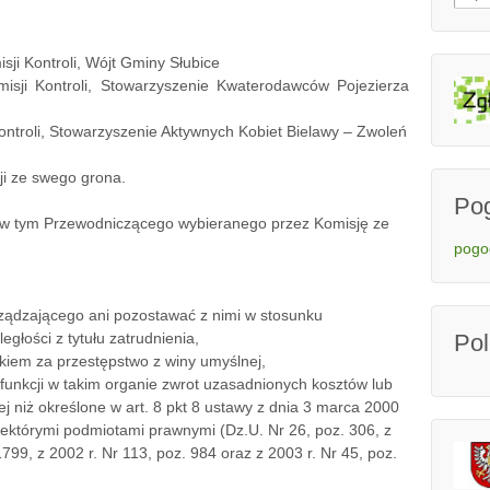
ji Kontroli, Wójt Gminy Słubice
isji Kontroli, Stowarzyszenie Kwaterodawców Pojezierza
ntroli, Stowarzyszenie Aktywnych Kobiet Bielawy – Zwoleń
ji ze swego grona.
Po
, w tym Przewodniczącego wybieranego przez Komisję ze
pogo
ządzającego ani pozostawać z nimi w stosunku
Po
głości z tytułu zatrudnienia,
kiem za przestępstwo z winy umyślnej,
 funkcji w takim organie zwrot uzasadnionych kosztów lub
 niż określone w art. 8 pkt 8 ustawy z dnia 3 marca 2000
iektórymi podmiotami prawnymi (Dz.U. Nr 26, poz. 306, z
1799, z 2002 r. Nr 113, poz. 984 oraz z 2003 r. Nr 45, poz.